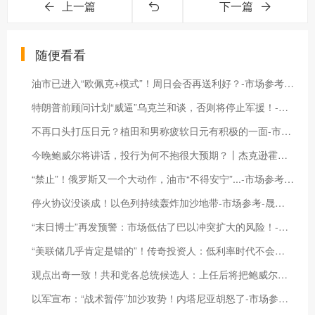
上一篇
下一篇
随便看看
油市已进入“欧佩克+模式”！周日会否再送利好？-市场参考-晟峰科技数据
特朗普前顾问计划“威逼”乌克兰和谈，否则将停止军援！-市场参考-晟峰数据
不再口头打压日元？植田和男称疲软日元有积极的一面-市场参考-晟峰科技数据
今晚鲍威尔将讲话，投行为何不抱很大预期？丨杰克逊霍尔央行年会Live追踪-市场参考-晟峰科技数据
“禁止”！俄罗斯又一个大动作，油市“不得安宁”...-市场参考-晟峰科技数据
停火协议没谈成！以色列持续轰炸加沙地带-市场参考-晟峰科技数据
“末日博士”再发预警：市场低估了巴以冲突扩大的风险！-市场参考-晟峰科技数据
“美联储几乎肯定是错的”！传奇投资人：低利率时代不会重现-市场参考-晟峰科技数据
观点出奇一致！共和党各总统候选人：上任后将把鲍威尔赶下台-市场参考-晟峰科技数据
以军宣布：“战术暂停”加沙攻势！内塔尼亚胡怒了-市场参考-晟峰数据