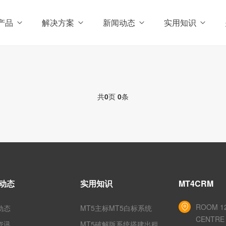
产品
解决方案
新闻动态
实用知识
共
0
页
0
条
动态
实用知识
MT4CRM
ROOM 12
动态
MT5主标MT5白标系统
CENTRE 
资讯
MT5破解版系统搭建出租