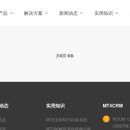
产品
解决方案
新闻动态
实用知识
共
0
页
0
条
动态
实用知识
MT4CRM
ROOM 12
动态
MT5主标MT5白标系统
CENTRE 
资讯
MT5破解版系统搭建出租