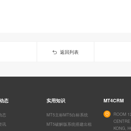
返回列表
动态
实用知识
MT4CRM
ROOM 12
动态
MT5主标MT5白标系统
CENTRE 
资讯
MT5破解版系统搭建出租
KONG, H