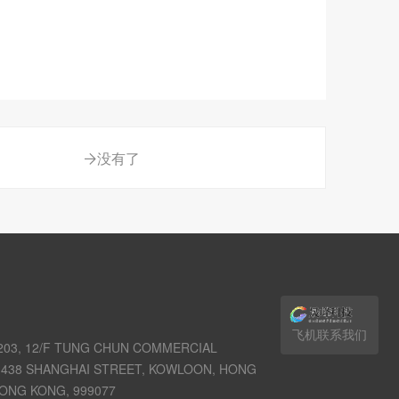
没有了
飞机联系我们
03, 12/F TUNG CHUN COMMERCIAL
438 SHANGHAI STREET, KOWLOON, HONG
ONG KONG, 999077