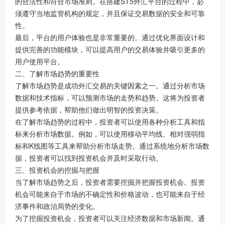
的合法性和符合市场准则。在搭建ST5外汇平台的过程中，必
须遵守当地监管机构的规定，并且保证交易数据的安全和可靠
性。
最后，平台的用户体验也是非常重要的。通过优化界面设计和
提供完善的功能模块，可以提高用户的交易体验并吸引更多的
用户使用平台。
二、了解市场趋势的重要性
了解市场趋势是成功外汇交易的关键因素之一。通过分析市场
数据和技术指标，可以预测市场的走势和趋势。这将为投资者
提供参考依据，帮助他们做出明智的投资决策。
在了解市场趋势的过程中，投资者可以使用各种分析工具和指
标来分析市场数据。例如，可以使用移动平均线、相对强弱指
标和K线图等工具来帮助分析市场走势。通过系统地分析市场数
据，投资者可以找到投资机会并及时采取行动。
三、投资机会的挖掘与把握
当了解市场趋势之后，投资者需要挖掘并把握投资机会。投资
机会可能来自于市场的不确定性和价格波动，也可能来自于经
济事件和政治局势的变化。
为了挖掘投资机会，投资者可以关注经济数据和市场新闻。通