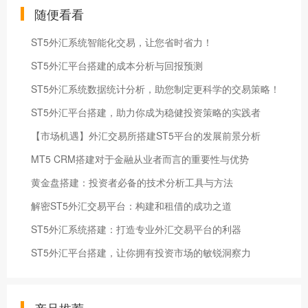
随便看看
ST5外汇系统智能化交易，让您省时省力！
ST5外汇平台搭建的成本分析与回报预测
ST5外汇系统数据统计分析，助您制定更科学的交易策略！
ST5外汇平台搭建，助力你成为稳健投资策略的实践者
【市场机遇】外汇交易所搭建ST5平台的发展前景分析
MT5 CRM搭建对于金融从业者而言的重要性与优势
黄金盘搭建：投资者必备的技术分析工具与方法
解密ST5外汇交易平台：构建和租借的成功之道
ST5外汇系统搭建：打造专业外汇交易平台的利器
ST5外汇平台搭建，让你拥有投资市场的敏锐洞察力
产品推荐