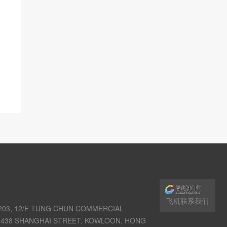
飞机联系我们
03, 12/F TUNG CHUN COMMERCIAL
438 SHANGHAI STREET, KOWLOON, HONG