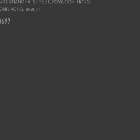
438 SHANGHAI STREET, KOWLOON, HONG
ONG KONG, 999077
3697