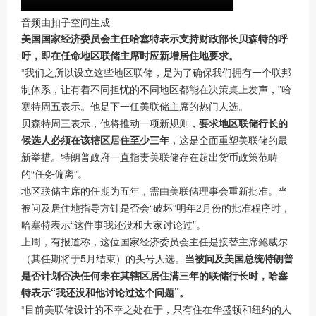
音频由扣子空间生成
美国国家经济委员会主任哈塞特表示支持财政部长贝森特的呼
吁，即在任命地区联储主席时应新增居住地要求。
“我们之所以设立这些地区联储，是为了确保我们拥有一个联邦
制体系，让有着不同担忧的不同地区都能在决策桌上发声，”哈
塞特周五表示。他是下一任美联储主席的热门人选。
贝森特周三表示，他将推动一项新规则，
要求地区联储行长的
候选人必须在该辖区居住至少三年
，这是全面重塑美联储的最
新举措。特朗普政府一直指责美联储存在超出货币政策范畴
的“任务偏离”。
地区联储主席的任期为五年，需由美联储理事会重新批准。当
被问及居住地指导方针是否会“破坏”明年2月份的批准程序时，
哈塞特表示“这件事我还没和大家讨论过”。
上周，有报道称，这位国家经济委员会主任是接替主席鲍威尔
（其任期将于5月结束）的头号人选。
当被问及美国总统特朗普
是否计划否决任何未在其辖区居住满三年的联储行长时，哈塞
特表示“我还没和他讨论过这个问题”。
“目前美联储设计的不幸之处在于，只有住在华盛顿和纽约的人