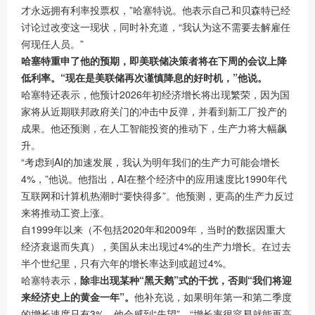
才永远拥有利率投票权，”哈塞特说。他表示自己和贝森特已经
讨论过改变这一现状，同时补充道，“我认为这不需要去解雇任
何现任人员。”
哈塞特重申了他的预期，即美联储决策者将在下周的会议上降
低利率。“现在是美联储再次谨慎降息的好时机，”他说。
哈塞特还表示，他预计2026年初经济增长将出现繁荣，因为国
家将从近期联邦政府关门的冲击中反弹，并看到新工厂投产的
成果。他还预测，在人工智能投资的推动下，生产力将大幅飙
升。
“考虑到AI的加速发展，我认为明年我们的生产力可能会增长
4%，”他说。他指出，AI在整个经济中的应用速度比1990年代
互联网和计算机热潮时“要快得多”。他预测，更高的生产力反过
来将推动工资上涨。
自1999年以来（不包括2020年和2009年，当时的数据因重大
经济衰退而失真），美国从未出现过4%的生产力增长。在过去
半个世纪里，只有六年的增长率达到或超过4%。
哈塞特表示，
除非出现某种“黑天鹅”式的干扰，否则
“
我们将
迎
来经济史上的黄金一年”。
他补充说，如果明年第一和第二季度
的增长速度只有3%，他会感到“失望”。“增长率很容易就能再高