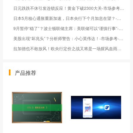
日元跌跌不休引发连锁反应！黄金下破2300大关-市场参考-晟峰数据
日本5月核心通胀重新加速，日本央行下个月加息在望？-市场参考-晟峰数据
9月暂停“稳了”？波士顿联储主席：美联储可以“谨慎行事”-市场参考-晟峰科技数据
美股出现“坏兆头”？分析师警告：小心英伟达！-市场参考-晟峰数据
拉加德也不敢放风！欧央行定价之战又将是一场腥风血雨？-市场参考-晟峰科技数据
产品推荐