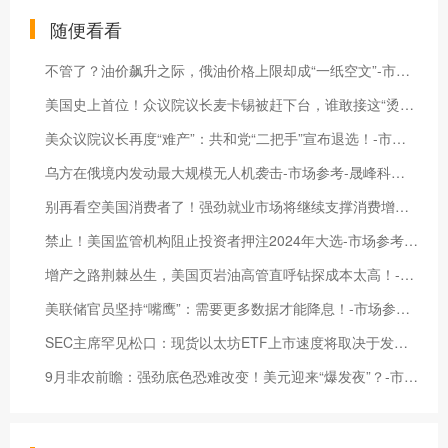
随便看看
不管了？油价飙升之际，俄油价格上限却成“一纸空文”-市场参考-晟峰科技数据
美国史上首位！众议院议长麦卡锡被赶下台，谁敢接这“烫手山芋”？-市场参考-晟峰科技数据
美众议院议长再度“难产”：共和党“二把手”宣布退选！-市场参考-晟峰科技数据
乌方在俄境内发动最大规模无人机袭击-市场参考-晟峰科技数据
别再看空美国消费者了！强劲就业市场将继续支撑消费增长-市场参考-晟峰科技数据
禁止！美国监管机构阻止投资者押注2024年大选-市场参考-晟峰科技数据
增产之路荆棘丛生，美国页岩油高管直呼钻探成本太高！-市场参考-晟峰科技数据
美联储官员坚持“嘴鹰”：需要更多数据才能降息！-市场参考-晟峰科技数据
SEC主席罕见松口：现货以太坊ETF上市速度将取决于发行人！-市场参考-晟峰科技数据
9月非农前瞻：强劲底色恐难改变！美元迎来“爆发夜”？-市场参考-晟峰科技数据