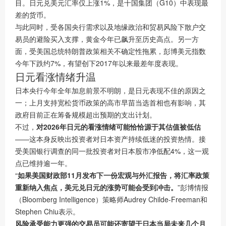
目。日元兑美元汇率仅上涨1%，是十国集团（G10）中表现最
差的货币。
与此同时，受各国央行需求以及地缘政治和贸易风险下散户交
易员的避险买入支撑，黄金今年已飙升至历史高点。另一方
面，受美国总统特朗普政策相关不确定性拖累，彭博美元指数
今年下跌约7%，有望创下2017年以来最差年度表现。
日元看涨情绪升温
日本央行今年全年加息前景不明朗，是日元表现不佳的原因之
一；上月支持宽松货币政策的高市早苗当选首相也有影响，其
政府目前正在筹备规模超出预期的支出计划。
不过，
对2026年日元的看涨情绪可能恰恰源于其估值被低估
——这本身反映出投资者对日本资产持续低迷的投资热情。接
受美国银行调查的同一批投资者对日本股市净低配4%，这一观
点已维持逾一年。
“
如果美国财政部11月发布下一份宏观与外汇报告，将汇率政策
重新纳入焦点，美元兑日元的涨势可能会受到冲击。
”彭博情报
（Bloomberg Intelligence）策略师Audrey Childe-Freeman和
Stephen Chiu表示。
风险承受能力更强的交易员可能还寄望于日本当局未来几个月