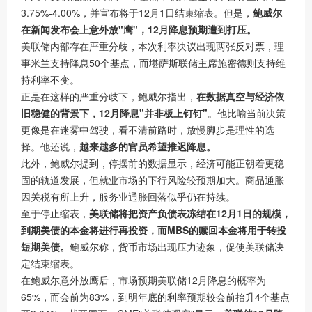
3.75%-4.00%，并宣布将于12月1日结束缩表。但是，
鲍威尔
在新闻发布会上意外放"鹰"，12月降息预期遭到打压。
美联储内部存在严重分歧，本次利率决议出现两张反对票，理
事米兰支持降息50个基点，而堪萨斯联储主席施密德则支持维
持利率不变。
正是在这样的严重分歧下，鲍威尔指出，
在数据真空与经济依
旧稳健的背景下，12月降息"并非板上钉钉"
。他比喻当前决策
更像是在迷雾中驾驶，看不清前路时，放慢脚步是理性的选
择。他还说，
越来越多的官员希望推迟降息。
此外，鲍威尔提到，停摆前的数据显示，经济可能正朝着更稳
固的轨道发展，但就业市场的下行风险较预期加大。商品通胀
因关税有所上升，服务业通胀回落似乎仍在持续。
至于停止缩表，
美联储将把资产负债表冻结在12月1日的规模，
到期美债的本金将进行再投资，而MBS的赎回本金将用于转投
短期美债。
鲍威尔称，货币市场出现压力迹象，促使美联储决
定结束缩表。
在鲍威尔意外放鹰后，市场预期美联储12月降息的概率为
65%，而会前为83%，到明年底的利率预期较会前抬升4个基点