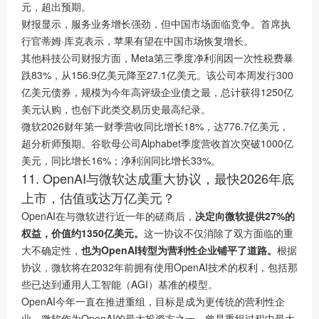
元，超出预期。
财报显示，服务业务增长强劲，但中国市场面临竞争。首席执
行官蒂姆·库克表示，苹果有望在中国市场恢复增长。
其他科技公司财报方面，Meta第三季度净利润因一次性税费暴
跌83%，从156.9亿美元降至27.1亿美元。该公司本周发行300
亿美元债券，规模为今年高评级企业债之最，总计获得1250亿
美元认购，也创下此类交易历史最高纪录。
微软2026财年第一财季营收同比增长18%，达776.7亿美元，
超分析师预期。谷歌母公司Alphabet季度营收首次突破1000亿
美元，同比增长16%；净利润同比增长33%。
11. OpenAI与微软达成重大协议，最快2026年底
上市，估值或达万亿美元？
OpenAI在与微软进行近一年的磋商后，
决定向微软提供27%的
权益，价值约1350亿美元。
这一协议不仅消除了双方面临的重
大不确定性，
也为OpenAI转型为营利性企业铺平了道路。
根据
协议，微软将在2032年前拥有使用OpenAI技术的权利，包括那
些已达到通用人工智能（AGI）基准的模型。
OpenAI今年一直在推进重组，目标是成为更传统的营利性企
业。微软作为OpenAI的最大投资方之一，曾是重组过程中最大