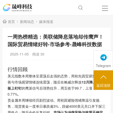
首页
新闻动态
媒体报道
一周热榜精选：美联储降息落地却传鹰声！
国际贸易情绪好转-市场参考-晟峰科技数据
2025-11-05
阅读
30
Telegram
行情回顾
美元指数
本周整体呈震荡后走强的态势，周初先因贸易预期改
善与市场观望情绪连续震荡，随后在鲍威尔释放
12月降息并非
返回顶部
板上钉钉
的鹰派信号后强势拉升，周五收于99.7，上涨
0.77%。
贵金属本周继续经历剧烈波动。周初因避险情绪降温引发抛
售，
现货黄金
一度单日暴跌逾3%，跌破4000美元关口并下探三
周低点；随后金价反复拉锯，
市场认为冲突风险与政策不确定