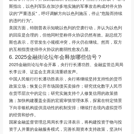
斯指出，以色列军队在加沙多地实施的军事攻击构成对停火协
议的"严重违反"，呼吁调解方向以色列施压，停止"危险而持续
的违约行为"。
美国方面，特朗普表示知晓以色列的空袭行动，并认为以色列
的回应是合理的，但他同时坚称停火协议仍然有效。副总统万
斯也表示，尽管发生小规模冲突，停火仍在继续。然而，双方
的互相指责使得停火协议的脆弱性愈发凸显。
6. 2025金融街论坛年会释放哪些信号？
2025金融街论坛年会开幕，央行行长潘功胜、金融监管总局局
长李云泽、证监会主席吴清重磅发声。
中国人民银行行长潘功胜表示，央行将继续坚持支持性的货币
政策立场；恢复公开市场国债买卖操作；研究优化数字人民币
在货币层次中的定位；研究实施支持个人修复信用的政策措
施；加快构建覆盖全面的宏观审慎管理体系，探索在特定情景
下向非银机构提供流动性的机制安排；继续打击境内虚拟货币
的经营和炒作。
国家金融监督管理总局局长李云泽表示，将构建投资于物与投
资于人并重的金融服务模式，完善长期资本支持政策，坚决纠