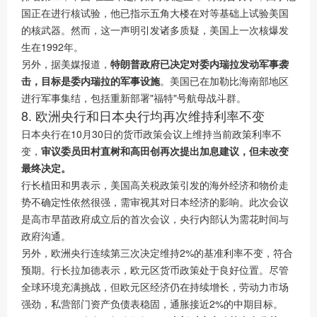
国正在进行核试验，他已指示五角大楼在对等基础上试验美国
的核武器。然而，这一声明引发诸多质疑，美国上一次核爆发
生在1992年。
另外，据美媒报道，
特朗普政府已决定对委内瑞拉发动军事袭
击，目标是委内瑞拉的军事设施
。美国已在加勒比海南部地区
进行军事集结，包括重新部署"福特"号航母战斗群。
8. 欧洲央行和日本央行均再次维持利率不变
日本央行在10月30日的货币政策会议上维持当前政策利率不
变，
审议委员田村直树和高田创再次提出加息建议，但未改变
最终决定。
行长植田和男表示，美国高关税政策引发的海外经济和物价走
势不确定性依然很强，需审视其对日本经济的影响。此次会议
是高市早苗政府成立后的首次会议，央行内部认为需花时间与
政府沟通。
另外，欧洲央行连续第三次决定维持2%的基准利率不变，符合
预期。行长拉加德表示，欧元区货币政策处于良好位置。尽管
全球环境充满挑战，但欧元区经济仍在持续增长，劳动力市场
强劲，私营部门资产负债表稳固，通胀接近2%的中期目标。