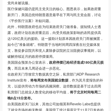
党尚未被说服。
医疗保健问题仍是民主党关注的核心。图恩表示，如果政府重
新开门，美国总统特朗普愿意最早在下周与民主党会面，讨论
《平价医疗法案》补贴问题。
此外，特朗普政府也在为结束政府关门做准备。据知情人士透
露，政府计划在政府重启后，向受关税政策影响的农民提供高
达120亿美元的援助。这一援助计划原本因政府关门而被搁置，
如今已"准备就绪"。特朗普于当地时间周四深夜在社交媒体发
文，敦促参议院共和党人废除参议院的立法阻挠议事规则，以
破解持续近月的政府停摆僵局。
美国国会预算办公室表示，
政府停摆已给经济造成180亿美元损
失
，而且未来几周还会进一步恶化。
在政府关门导致官方数据真空之际，私营部门ADP Research
Institute宣布，
将每周发布美国就业数据
，作为其月度报告的补
充，以提供劳动力市场的高频洞察。这些数据是基于过去四周
私营部门总就业人数变化的移动平均值，
将于北京时间每周二
晚8点15分发布。
自美国政府关门以来，其他公司如领英和Revelio Labs也提供
了就业市场的相关数据。美国劳工统计局原定于11月7日发布的