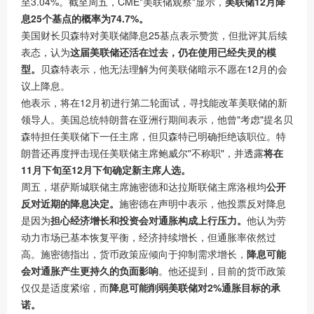
至3.04%。截至周五，CME"美联储观察"显示，
美联储12月降
息25个基点的概率为74.7%。
美国财长贝森特对美联储降息25基点表示赞赏，但批评其后续
表态，认为
这届美联储还活在过去，仍在使用已经失灵的模
型。
贝森特表示，他无法理解为何美联储暗示不愿在12月的会
议上降息。
他表示，将在12月初进行第二轮面试，寻找能改革美联储的新
领导人。美国总统特朗普在亚洲行期间表示，他曾"考虑"提名贝
森特担任美联储下一任主席，但贝森特已明确拒绝该职位。特
朗普还再度抨击现任美联储主席鲍威尔"不称职"，并透露
将在
11月下旬至12月下旬确定新主席人选。
周五，堪萨斯城联储主席施密德和达拉斯联储主席洛根均
公开
反对近期的降息决定。
施密德在声明中表示，他投票反对降息
是因为
担心经济增长和投资会对通胀构成上行压力。
他认为劳
动力市场已基本恢复平衡，经济持续增长，但通胀率依然过
高。施密德指出，货币政策应倾向于抑制需求增长，
降息可能
会对通胀产生更持久的负面影响
。他还提到，目前的货币政策
仅仅是适度紧缩，而
降息可能削弱美联储对2%通胀目标的承
诺。