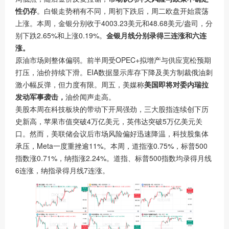
性仍存
。白银走势稍有不同，周初下跌后，周二欧盘开始震荡
上涨。本周，金银分别收于4003.23美元和48.68美元/盎司，分
别下跌2.65%和上涨0.19%。
金银月线分别录得三连涨和六连
涨。
原油市场则整体偏弱。前半周受OPEC+拟增产与供应宽松预期
打压，油价持续下滑。EIA数据显示库存下降及美方制裁俄油刺
激小幅反弹，但力度有限。周五，美媒称
美国即将对委内瑞拉
发动军事袭击，
油价闻声走高。
美股本周在科技板块的带动下开局强劲，三大股指连续创下历
史新高，苹果市值突破4万亿美元，英伟达突破5万亿美元关
口。然而，美联储会议后市场风险偏好迅速降温，科技股集体
承压，Meta一度重挫逾11%。本周，道指涨0.75%，标普500
指数涨0.71%，纳指涨2.24%。道指、标普500指数均录得月线
6连涨，纳指录得月线7连涨。