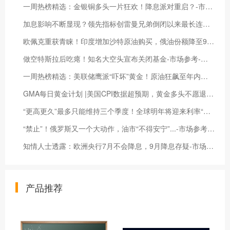
一周热榜精选：金银铜多头一片狂欢！降息派对重启？-市场参考-晟峰科技数据
加息影响不断显现？领先指标创雷曼兄弟倒闭以来最长连跌纪录-市场参考-晟峰科技数据
欧佩克重获青睐！印度增加沙特原油购买，俄油份额降至9个月新低！-市场参考-晟峰科技数据
做空特斯拉后吃瘪！知名大空头宣布关闭基金-市场参考-晟峰科技数据
一周热榜精选：美联储鹰派“吓坏”黄金！原油狂飙至年内最高价！-市场参考-晟峰科技数据
GMA每日黄金计划 |美国CPI数据超预期，黄金多头不愿退场？-市场参考-晟峰科技数据
“更高更久”最多只能维持三个季度！全球明年将迎来利率“悬崖”-市场参考-晟峰科技数据
“禁止”！俄罗斯又一个大动作，油市“不得安宁”...-市场参考-晟峰科技数据
知情人士透露：欧洲央行7月不会降息，9月降息存疑-市场参考-晟峰数据
产品推荐