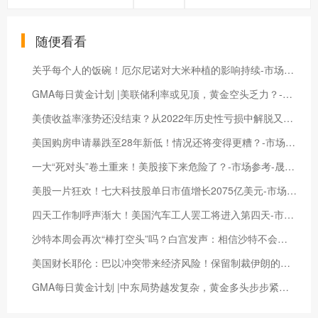
随便看看
关乎每个人的饭碗！厄尔尼诺对大米种植的影响持续-市场参考-晟峰科技数据
GMA每日黄金计划 |美联储利率或见顶，黄金空头乏力？-市场参考-晟峰科技数据
美债收益率涨势还没结束？从2022年历史性亏损中解脱又无望了-市场参考-晟峰科技数据
美国购房申请暴跌至28年新低！情况还将变得更糟？-市场参考-晟峰科技数据
一大“死对头”卷土重来！美股接下来危险了？-市场参考-晟峰数据
美股一片狂欢！七大科技股单日市值增长2075亿美元-市场参考-晟峰科技数据
四天工作制呼声渐大！美国汽车工人罢工将进入第四天-市场参考-晟峰科技数据
沙特本周会再次“棒打空头”吗？白宫发声：相信沙特不会乱来-市场参考-晟峰科技数据
美国财长耶伦：巴以冲突带来经济风险！保留制裁伊朗的选择-市场参考-晟峰科技数据
GMA每日黄金计划 |中东局势越发复杂，黄金多头步步紧逼？-市场参考-晟峰科技数据