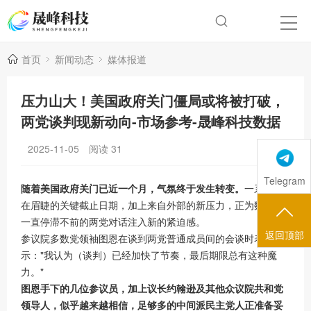
首页
新闻动态
媒体报道
压力山大！美国政府关门僵局或将被打破，
两党谈判现新动向-市场参考-晟峰科技数据
2025-11-05
阅读
31
Telegram
随着美国政府关门已近一个月，气氛终于发生转变。
一系列迫
在眉睫的关键截止日期，加上来自外部的新压力，正为数周来
一直停滞不前的两党对话注入新的紧迫感。
返回顶部
参议院多数党领袖图恩在谈到两党普通成员间的会谈时表
示："我认为（谈判）已经加快了节奏，最后期限总有这种魔
力。"
图恩手下的几位参议员，加上议长约翰逊及其他众议院共和党
领导人，似乎越来越相信，足够多的中间派民主党人正准备妥