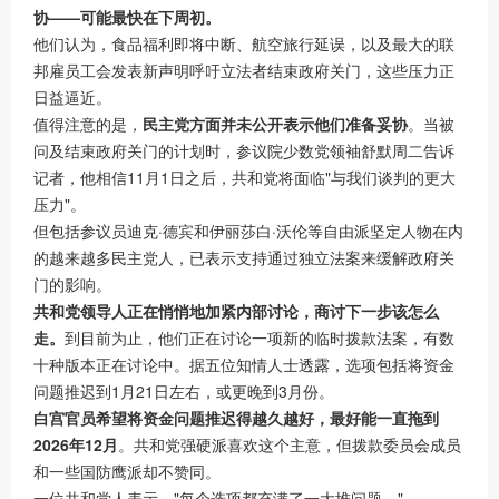
协——可能最快在下周初。
他们认为，食品福利即将中断、航空旅行延误，以及最大的联
邦雇员工会发表新声明呼吁立法者结束政府关门，这些压力正
日益逼近。
值得注意的是，
民主党方面并未公开表示他们准备妥协
。当被
问及结束政府关门的计划时，参议院少数党领袖舒默周二告诉
记者，他相信11月1日之后，共和党将面临"与我们谈判的更大
压力"。
但包括参议员迪克·德宾和伊丽莎白·沃伦等自由派坚定人物在内
的越来越多民主党人，已表示支持通过独立法案来缓解政府关
门的影响。
共和党领导人正在悄悄地加紧内部讨论，商讨下一步该怎么
走。
到目前为止，他们正在讨论一项新的临时拨款法案，有数
十种版本正在讨论中。据五位知情人士透露，选项包括将资金
问题推迟到1月21日左右，或更晚到3月份。
白宫官员希望将资金问题推迟得越久越好，最好能一直拖到
2026年12月
。共和党强硬派喜欢这个主意，但拨款委员会成员
和一些国防鹰派却不赞同。
一位共和党人表示，"每个选项都充满了一大堆问题。"