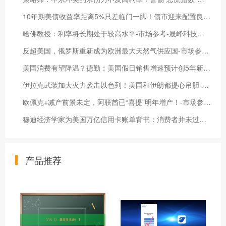
10年期美债收益率距离5%只差临门一脚！债市迎来配置良机？-市场参考-晟峰科技数据
哈佛教授：利率将长期处于较高水平-市场参考-晟峰科技数据
反超美国，俄罗斯重新成为欧洲最大天然气供应国-市场参考-晟峰数据
美国消费有望降温？德勤：美国假日销售增速预计创5年新低-市场参考-晟峰科技数据
伊拉克武装加大火力袭击以色列！美国和伊朗都提心吊胆-市场参考-晟峰数据
欧佩克+减产前景未定，阿联酋已“喜提”明年增产！-市场参考-晟峰科技数据
穆迪经济学家为美国万亿信用卡账单背书：消费者并未过度借贷-市场参考-晟峰科技数据
产品推荐