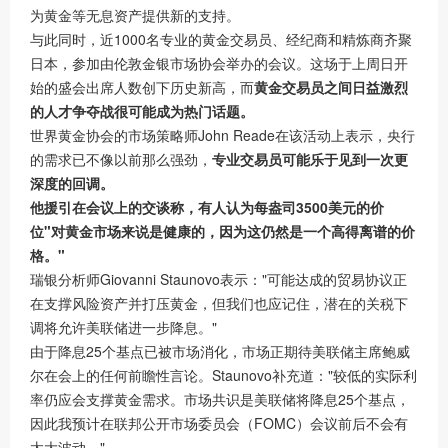
为黄金等无息资产提供新的支持。
与此同时，近1000名专业的黄金交易员、经纪商和精炼商齐聚
日本，参加由伦敦金银市场协会举办的会议。这场于上周日开
始的盛会出席人数创下历史新高，而
黄金交易员之间日益激烈
的人才争夺战很可能成为热门话题。
世界黄金协会的市场策略师John Reade在该活动上表示，央行
的需求已不像以前那么强劲，
专业交易员可能乐于见到一次更
深度的回调。
他援引在会议上的交谈称，有人认为每盎司3500美元的价
位"对黄金市场来说是健康的，因为这仍然是一个高得离谱的价
格。"
瑞银分析师Giovanni Staunovo表示："可能达成的贸易协议正
在支撑风险资产并打压黄金，但我们也应记住，潜在的关税下
调将允许美联储进一步降息。"
由于降息25个基点已被市场消化，市场正期待美联储主席鲍威
尔在会上的任何前瞻性言论。Staunovo补充道："较低的实际利
率仍应会支撑黄金需求。市场共识是美联储将降息25个基点，
因此我预计在联邦公开市场委员会（FOMC）会议前后不会有
太大波动。"