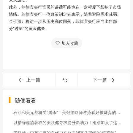
此外，菲律宾央行官员的讲话可能也在一定程度下影响了市场
情绪。菲律宾央行一位政策制定者表示，随着避险需求减弱、
金价预计将进一步从历史高位回落，菲律宾央行应当出售部
分"过量"的黄金储备。
加入收藏
上一篇
下一篇
随便看看
石油和美元都将受“屠杀”！美银策略师逆势看好被嫌弃的资产类别-市场参考-晟峰科技数据
以措辞谨慎著称的美联储寻求提升影响力！刚刚加入了这些社媒-市场参考-晟峰科技数据
策略师：中东冲突的杀伤力不及高利率？警惕“恐慌指数”飙升-市场参考-晟峰科技数据