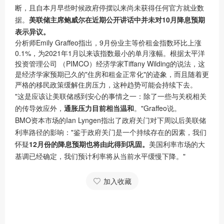
断，且自本月早些时候政府停摆以来尚未获得任何官方就业数
据。
美联储主席鲍威尔在近期公开讲话中并未对10月降息预期
表示异议。
分析师Emily Graffeo指出，9月份业主等价租金指数环比上涨
0.1%，为2021年1月以来该指数最小的单月涨幅。根据太平洋
投资管理公司 （PIMCO）经济学家Tiffany Wilding的说法，这
是经济学家预期已久的"住房和租金正常化"的迹象，而且随着更
严格的移民政策缓解住房压力，这种趋势可能会持续下去。
"这是应该让美联储感到安心的事情之一：除了一些与关税相关
的传导效应外，
通胀压力目前相当温和
。"Graffeo说。
BMO资本市场的Ian Lyngen指出了政府关门对下周以后美联储
利率路径的影响："鉴于政府关门是一个持续存在的因素，我们
怀疑
12月份的降息预期也将由此得到巩固。
美国利率市场的大
基调已经确定，我们预计利率将从当前水平缓慢下降。"
加入收藏