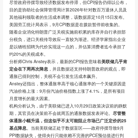
尽管政府停摆导致经济数据发布停滞，但CPI报告仍得以公布，
目的是协助社会保障管理局计算2026年针对数百万退休人员及
其他福利领取者的生活成本调整，该数据原定10月15日发布。
美国劳工统计局表示，9月CPI数据是在拨款暂停前收集的。
随着企业消化特朗普广泛关税实施前积累的库存并自行承担部
分税负，进口关税传导效应一直较为渐进。经济学家指出企业
是以牺牲招聘为代价实现这一点的，并估算消费者迄今承担了
约20%的关税成本。
分析师Chris Anstey表示，最新的CPI报告意味着
美联储几乎肯
定会在下周再次降息
，并且数据还支持特朗普政府的观点，即
通胀已得到控制，关税不会引发生活成本飙升。
Anstey还指出，整体通胀率高于核心通胀率的一个关键原因是
汽油价格上涨：9月份汽油价格指数上涨了4.1%，是所有项目
月度增长的最大因素。
机构分析认为，由于美联储已进入10月29日政策决议前的静默
期，其官员在决策前不会就周五的通胀数据发表评论。
尽管整
体通胀小幅升温，但这似乎不太可能阻止市场已广泛定价的25
基点降息
。当前美联储正处于数据盲区——政府停摆导致9月
PPI数据缺失，使得央行只能依赖不完善的PCE预估值进行判