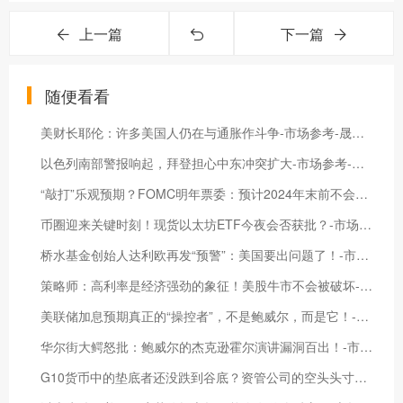
上一篇
下一篇
随便看看
美财长耶伦：许多美国人仍在与通胀作斗争-市场参考-晟峰科技数据
以色列南部警报响起，拜登担心中东冲突扩大-市场参考-晟峰科技数据
“敲打”乐观预期？FOMC明年票委：预计2024年末前不会降息！-市场参考-晟峰科技数据
币圈迎来关键时刻！现货以太坊ETF今夜会否获批？-市场参考-晟峰科技数据
桥水基金创始人达利欧再发“预警”：美国要出问题了！-市场参考-晟峰科技数据
策略师：高利率是经济强劲的象征！美股牛市不会被破坏-市场参考-晟峰科技数据
美联储加息预期真正的“操控者”，不是鲍威尔，而是它！-市场参考-晟峰科技数据
华尔街大鳄怒批：鲍威尔的杰克逊霍尔演讲漏洞百出！-市场参考-晟峰科技数据
G10货币中的垫底者还没跌到谷底？资管公司的空头头寸创纪录新高-市场参考-晟峰科技数据