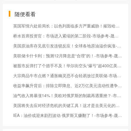
随便看看
英国军情六处前局长：以色列面临多方严重威胁！摧毁哈马斯遥不可及-市场参考-晟峰科技数据
桥水首席投资官：市场进入紧缩的第二阶段-市场参考-晟峰科技数据
美国原油库存见底引发连锁反应！全球各地原油溢价疯涨-市场参考-晟峰科技数据
美联储卡什卡利：预测12月降息是“合理”的！-市场参考-晟峰数据
被股市反弹打了个措手不及！华尔街空头“爆亏”超400亿美元-市场参考-晟峰科技数据
大宗商品牛市点燃？通胀幽灵恐不会轻易放过美联储-市场参考-晟峰科技数据
收益率飙升背后：排除立即降息、近2万亿美元流动性遭争夺！-市场参考-晟峰科技数据
油气收入将暴涨14%！美欧对俄罗斯的制裁再遇重挫？-市场参考-晟峰科技数据
美国将失去应对经济危机的关键工具！这才是去美元化的真正风险？-市场参考-晟峰科技数据
IEA：油价或迎来剧烈波动 俄罗斯又赚翻了！-市场参考-晟峰科技数据