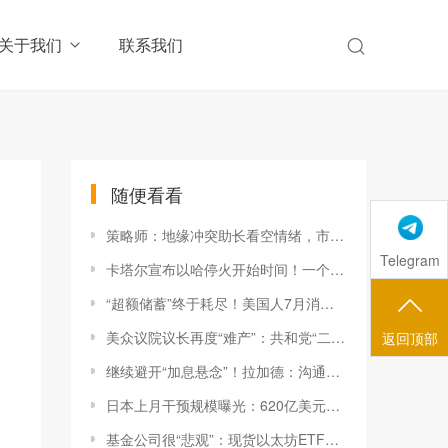
关于我们
联系我们
随便看看
策略师：地缘冲突助长看空情绪，市场接近“完美买入机会”-市场参考-晟峰科技数据
Telegram
卡塔尔宣布以哈停火开始时间！一个标志性的时刻即将到来-市场参考-晟峰科技数据
“超额储蓄”终于耗尽！美国人7月消费热潮烧掉了1500亿美元储蓄-市场参考-晟峰科技数据
美众议院议长再度“难产”：共和党“二把手”宣布退选！-市场参考-晟峰科技数据
返回顶部
继续避开“加息悬念”！拉加德：沟通很重要-市场参考-晟峰科技数据
日本上月干预规模曝光：620亿美元！-市场参考-晟峰数据
基金公司很“悲观”：现货以太坊ETF短期恐无望获批-市场参考-晟峰科技数据