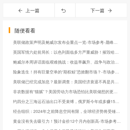
上一篇
下一篇
随便看看
美联储政策声明及鲍威尔发布会重点一览-市场参考-晟峰数据
英国军情六处前局长：以色列面临多方严重威胁！摧毁哈马斯遥不可及-市场参考-晟峰科技数据
鲍威尔本周讲话面临艰难挑战：收益率飙升、战争与政治僵局-市场参考-晟峰科技数据
险象迭生！持有巨量空单的“期权鲸”恐掀翻市场？-市场参考-晟峰科技数据
美联储已经完成加息？最新调查：美国经济衰退不再是共识-市场参考-晟峰科技数据
非农数据有“猫腻”？美国劳动力市场恐怕比美联储想的更弱！-市场参考-晟峰数据
约四分之三海运石油出口不受束缚，俄罗斯今年或多赚150亿美元！-市场参考-晟峰科技数据
经合组织：2024年之前降息空间有限，全球经济势将受锤！-市场参考-晟峰科技数据
黄金没有失去吸引力！预计金价12个月内创新高-市场参考-晟峰科技数据